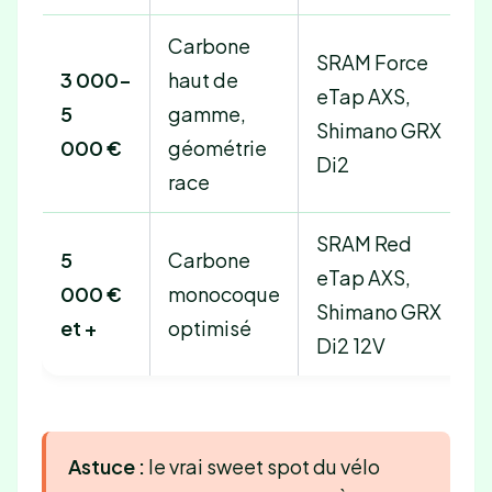
Carbone
SRAM Force
3 000-
haut de
eTap AXS,
H
5
gamme,
Shimano GRX
d
000 €
géométrie
Di2
race
SRAM Red
5
Carbone
H
eTap AXS,
000 €
monocoque
d
Shimano GRX
et +
optimisé
c
Di2 12V
Astuce :
le vrai sweet spot du vélo