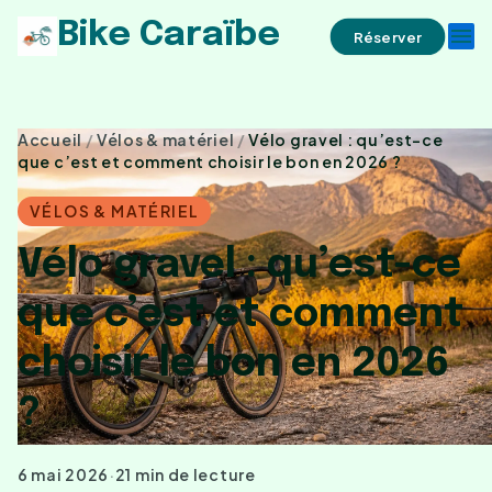
Bike Caraïbe
menu
Réserver
Accueil
/
Vélos & matériel
/
Vélo gravel : qu’est-ce
que c’est et comment choisir le bon en 2026 ?
VÉLOS & MATÉRIEL
Vélo gravel : qu’est-ce
que c’est et comment
choisir le bon en 2026
?
6 mai 2026
·
21 min de lecture