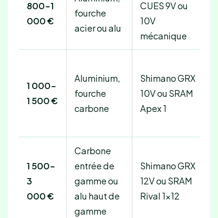
800-1
CUES 9V ou
M
fourche
000 €
10V
d
acier ou alu
mécanique
Aluminium,
Shimano GRX
1 000-
H
fourche
10V ou SRAM
1 500 €
d
carbone
Apex 1
Carbone
1 500-
entrée de
Shimano GRX
H
3
gamme ou
12V ou SRAM
d
000 €
alu haut de
Rival 1×12
gamme