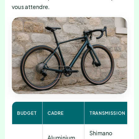
vous attendre.
BUDGET
CADRE
TRANSMISSION
F
Shimano
Aluminium,