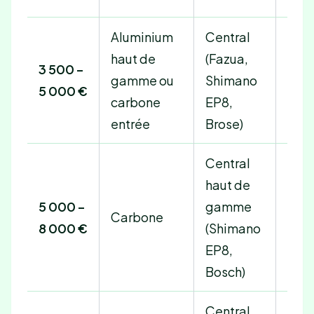
Aluminium
Central
haut de
(Fazua,
3 500 –
400
gamme ou
Shimano
5 000 €
500
carbone
EP8,
entrée
Brose)
Central
haut de
500
5 000 –
gamme
630
Carbone
8 000 €
(Shimano
+ ra
EP8,
ext
Bosch)
Central