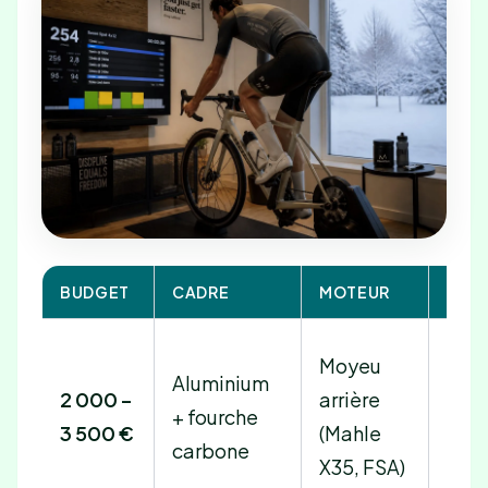
BUDGET
CADRE
MOTEUR
BATT
Moyeu
Aluminium
2 000 –
arrière
250
+ fourche
3 500 €
(Mahle
400
carbone
X35, FSA)