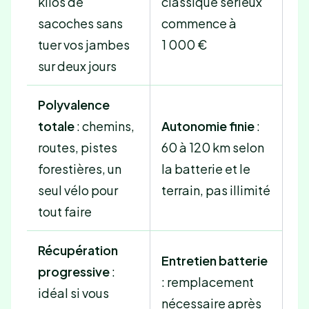
kilos de
classique sérieux
sacoches sans
commence à
tuer vos jambes
1 000 €
sur deux jours
Polyvalence
totale
: chemins,
Autonomie finie
:
routes, pistes
60 à 120 km selon
forestières, un
la batterie et le
seul vélo pour
terrain, pas illimité
tout faire
Récupération
Entretien batterie
progressive
:
: remplacement
idéal si vous
nécessaire après