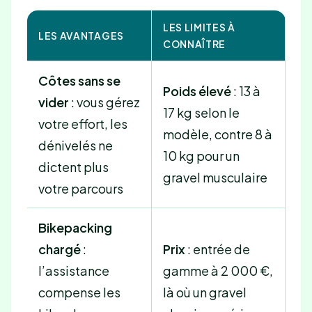
LES LIMITES À
LES AVANTAGES
CONNAÎTRE
Côtes sans se
Poids élevé
: 13 à
vider
: vous gérez
17 kg selon le
votre effort, les
modèle, contre 8 à
dénivelés ne
10 kg pour un
dictent plus
gravel musculaire
votre parcours
Bikepacking
chargé
:
Prix
: entrée de
l’assistance
gamme à 2 000 €,
compense les
là où un gravel