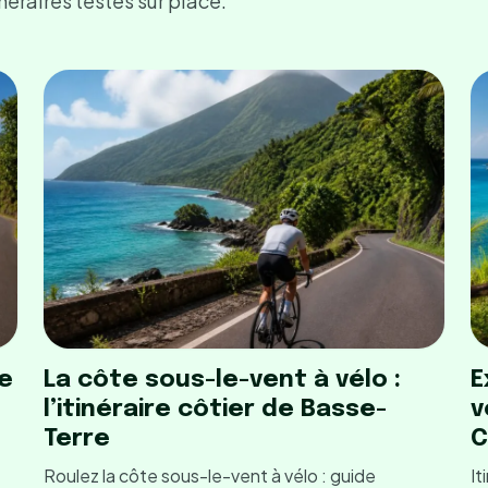
néraires testés sur place.
de
La côte sous-le-vent à vélo :
E
l’itinéraire côtier de Basse-
v
Terre
C
Roulez la côte sous-le-vent à vélo : guide
It