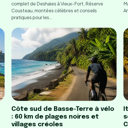
complet de Deshaies à Vieux-Fort, Réserve
Ma
Cousteau, montées célèbres et conseils
An
pratiques pour les…
Côte sud de Basse-Terre à vélo
I
: 60 km de plages noires et
s
villages créoles
C