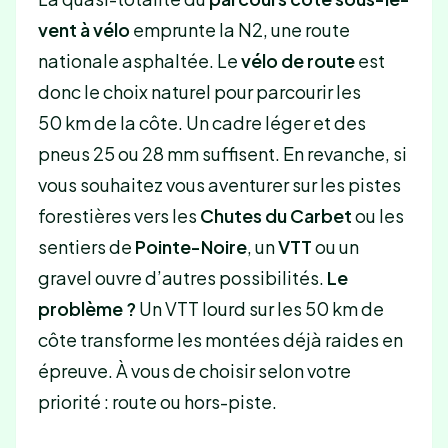
vent à vélo
emprunte la N2, une route
nationale asphaltée. Le
vélo de route
est
donc le choix naturel pour parcourir les
50 km de la côte. Un cadre léger et des
pneus 25 ou 28 mm suffisent. En revanche, si
vous souhaitez vous aventurer sur les pistes
forestières vers les
Chutes du Carbet
ou les
sentiers de
Pointe-Noire
, un
VTT
ou un
gravel ouvre d’autres possibilités.
Le
problème ?
Un VTT lourd sur les 50 km de
côte transforme les montées déjà raides en
épreuve. À vous de choisir selon votre
priorité : route ou hors-piste.