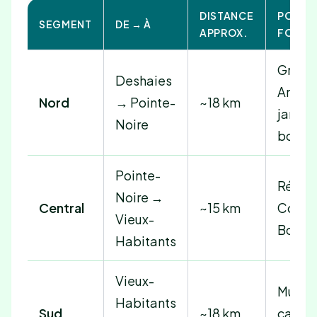
DISTANCE
POINT
SEGMENT
DE → À
APPROX.
FORT
Grand
Deshaies
Anse,
Nord
→ Pointe-
~18 km
jardin
Noire
botan
Pointe-
Réser
Noire →
Central
~15 km
Coust
Vieux-
Bouill
Habitants
Vieux-
Musée
Habitants
Sud
~18 km
café, 