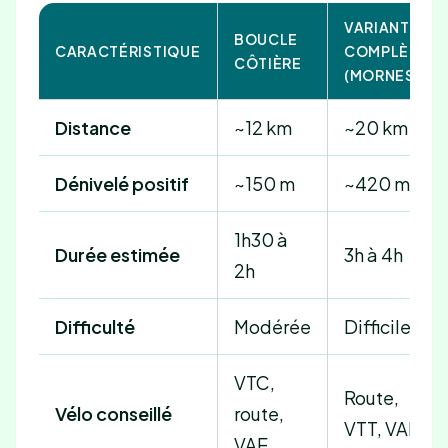
VARIANTE
BOUCLE
CARACTÉRISTIQUE
COMPLÈTE
CÔTIÈRE
(MORNES)
Distance
~12 km
~20 km
Dénivelé positif
~150 m
~420 m
1h30 à
Durée estimée
3h à 4h
2h
Difficulté
Modérée
Difficile
VTC,
Route,
Vélo conseillé
route,
VTT, VAE
VAE