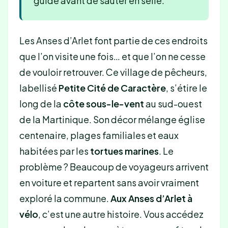
guide avant de sauter en selle.
Les Anses d’Arlet font partie de ces endroits
que l’on visite une fois… et que l’on ne cesse
de vouloir retrouver. Ce village de pêcheurs,
labellisé
Petite Cité de Caractère
, s’étire le
long de la
côte sous-le-vent
au sud-ouest
de la Martinique. Son décor mélange église
centenaire, plages familiales et eaux
habitées par les
tortues marines
. Le
problème ? Beaucoup de voyageurs arrivent
en voiture et repartent sans avoir vraiment
exploré la commune.
Aux Anses d’Arlet à
vélo
, c’est une autre histoire. Vous accédez