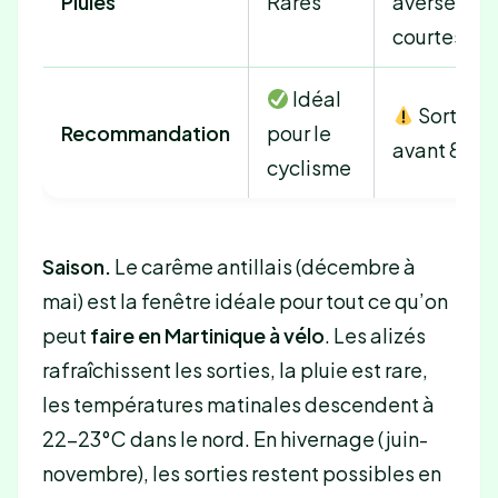
Pluies
Rares
averses
courtes
Idéal
Sortir
Recommandation
pour le
avant 8h
cyclisme
Saison.
Le carême antillais (décembre à
mai) est la fenêtre idéale pour tout ce qu’on
peut
faire en Martinique à vélo
. Les alizés
rafraîchissent les sorties, la pluie est rare,
les températures matinales descendent à
22-23°C dans le nord. En hivernage (juin-
novembre), les sorties restent possibles en