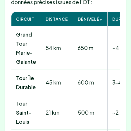
données précises issues de l’OT :
CIRCUIT
DISTANCE
DÉNIVELÉ+
DURÉE
Grand
Tour
54 km
650 m
~4 h
Marie-
Galante
Tour Île
45 km
600 m
3-4 h
Durable
Tour
Saint-
21 km
500 m
~2 h
Louis