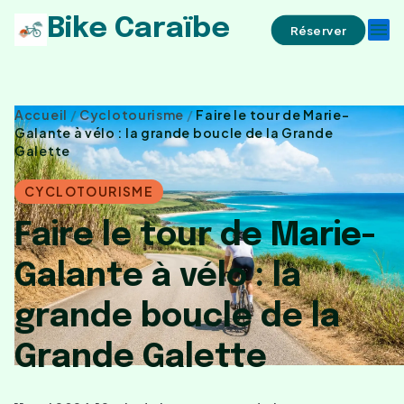
Bike Caraïbe
menu
Réserver
Accueil
/
Cyclotourisme
/
Faire le tour de Marie-
Galante à vélo : la grande boucle de la Grande
Galette
CYCLOTOURISME
Faire le tour de Marie-
Galante à vélo : la
grande boucle de la
Grande Galette