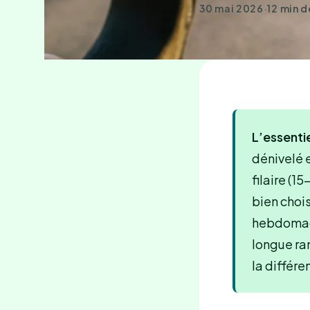
30 mai 2026
·
12 min d
L’essentie
dénivelé e
filaire (1
bien choisi
hebdomada
longue ra
la différe