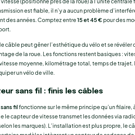
vitesse (positionné près de la roue) à l’unité centrale f
ansmission est fiable, il n’y a aucun problème d’interfé
rent des années. Comptez entre
15 et 45 €
pour des mo
port.
le câble peut gêner l’esthétique du vélo et se révéler
tage de la roue. Les fonctions restent basiques : vite
vitesse moyenne, kilométrage total, temps de trajet. 
uiper un vélo de ville.
ur sans fil : finis les câbles
ans fil
fonctionne sur le même principe qu’un filaire, à
e le capteur de vitesse transmet les données via radi
selon les marques). L’installation est plus propre, le 
t certains modèles intègrent un capteur de cadence d