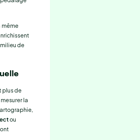
la même
enrichissent
 milieu de
uelle
t plus de
 mesurer la
 cartographie,
ect
ou
sont