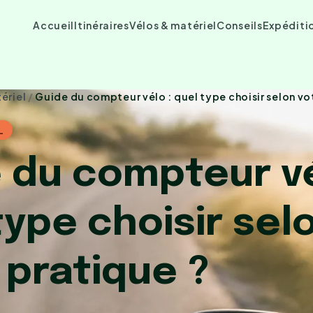
Accueil
Itinéraires
Vélos & matériel
Conseils
Expéditi
ériel
/
Guide du compteur vélo : quel type choisir selon vo
L
 du compteur vé
type choisir sel
 pratique ?