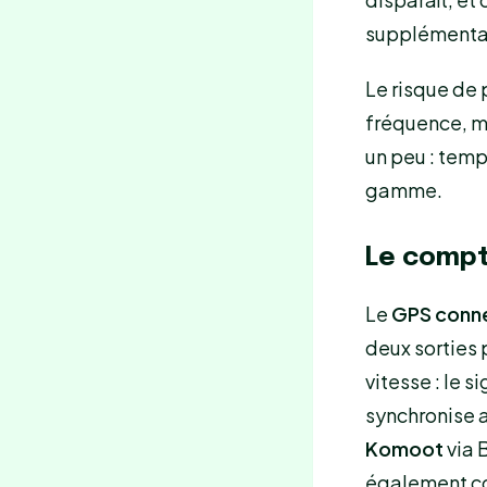
supplémentai
Le risque de 
fréquence, ma
un peu : temp
gamme.
Le compt
Le
GPS conn
deux sorties 
vitesse : le s
synchronise 
Komoot
via 
également c