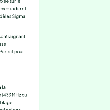
ixée sur le
rence radio et
dèles Sigma
 contraignant
sse
Parfait pour
 la
o (433 MHz ou
câblage
e pédalage