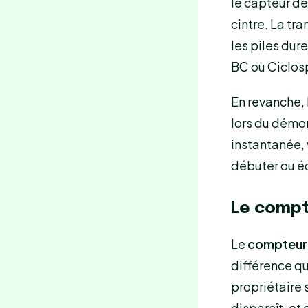
le capteur de 
cintre. La tr
les piles du
BC ou Ciclos
En revanche, 
lors du démon
instantanée, 
débuter ou éq
Le compte
Le
compteur s
différence qu
propriétaire 
disparaît, e