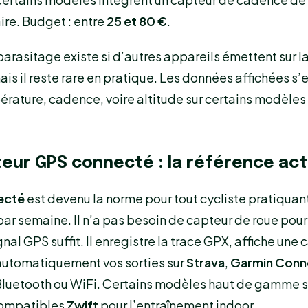
re. Budget : entre
25 et 80 €
.
parasitage existe si d’autres appareils émettent sur 
is il reste rare en pratique. Les données affichées s’
érature, cadence, voire altitude sur certains modèles
eur GPS connecté : la référence act
ecté
est devenu la norme pour tout cycliste pratiquan
par semaine. Il n’a pas besoin de capteur de roue pour
ignal GPS suffit. Il enregistre la trace GPX, affiche une
automatiquement vos sorties sur
Strava
,
Garmin Conn
Bluetooth ou WiFi. Certains modèles haut de gamme 
ompatibles
Zwift
pour l’entraînement indoor.