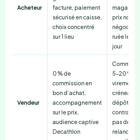
Acheteur
facture, paiement
magasin,
sécurisé en caisse,
prix non
choix concentré
négociabl
sur 1 lieu
ruée le 1er
jour
Commissi
0 % de
5-20 % si
commission en
virement,
bon d’achat,
créneau d
Vendeur
accompagnement
dépôt
sur le prix,
contraint,
audience captive
pas de
Decathlon
relance