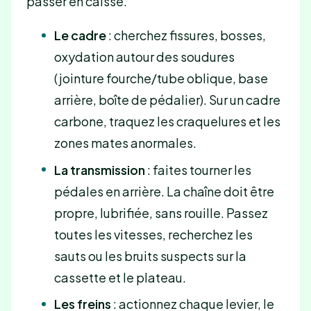
passer en caisse.
Le cadre
: cherchez fissures, bosses,
oxydation autour des soudures
(jointure fourche/tube oblique, base
arrière, boîte de pédalier). Sur un cadre
carbone, traquez les craquelures et les
zones mates anormales.
La transmission
: faites tourner les
pédales en arrière. La chaîne doit être
propre, lubrifiée, sans rouille. Passez
toutes les vitesses, recherchez les
sauts ou les bruits suspects sur la
cassette et le plateau.
Les freins
: actionnez chaque levier, le