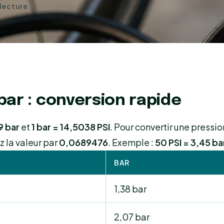
 lecture
bar : conversion rapide
9 bar
et
1 bar = 14,5038 PSI
. Pour convertir une pressio
z la valeur par
0,0689476
. Exemple :
50 PSI = 3,45 ba
BAR
1,38 bar
2,07 bar