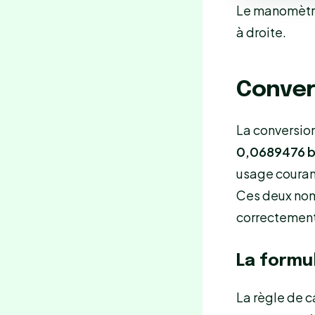
Le manomètre 
à droite.
Convert
La conversion
0,0689476 b
usage courant
Ces deux nom
correctement
La formu
La règle de ca