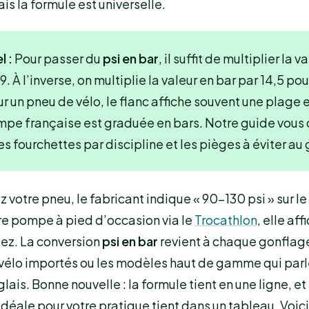
is la formule est universelle.
l :
Pour passer du
psi en bar
, il suffit de multiplier la v
. À l’inverse, on multiplie la valeur en bar par 14,5 pou
ur un pneu de vélo, le flanc affiche souvent une plage e
mpe française est graduée en bars. Notre guide vous 
es fourchettes par discipline et les pièges à éviter au
 votre pneu, le fabricant indique « 90-130 psi » sur le
re pompe à pied d’occasion via le
Trocathlon
, elle af
uez. La conversion
psi en bar
revient à chaque gonflage
 vélo importés ou les modèles haut de gamme qui parl
lais. Bonne nouvelle : la formule tient en une ligne, et
déale pour votre pratique tient dans un tableau. Voi