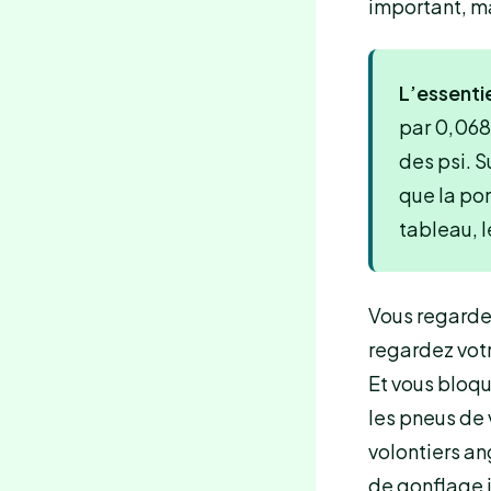
important, ma
L’essentie
par 0,0689
des psi. S
que la po
tableau, l
Vous regardez
regardez vot
Et vous bloq
les pneus de
volontiers ang
de gonflage i