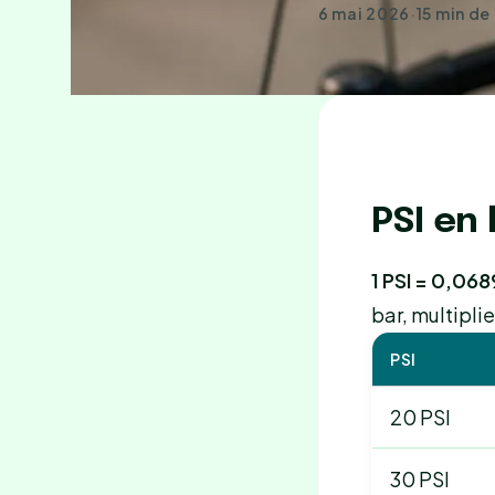
6 mai 2026
·
15 min de
PSI en 
1 PSI = 0,068
bar, multiplie
PSI
20 PSI
30 PSI