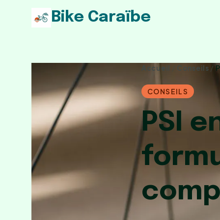
Bike Caraïbe
Accueil
/
Conseils
/
P
CONSEILS
PSI e
formu
comp