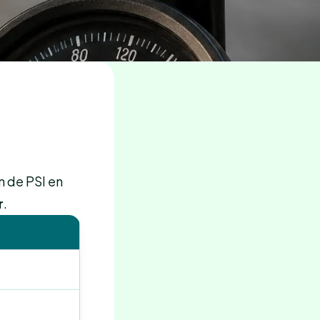
n de PSI en
r
.