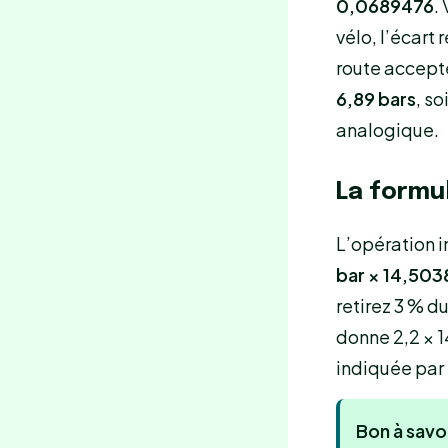
0,0689476
.
vélo, l’écart
route accept
6,89 bars
, s
analogique.
La formu
L’opération 
bar × 14,503
retirez 3 % d
donne 2,2 × 1
indiquée par
Bon à savoi