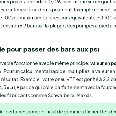
 Vous pouvez arrondir à 0,069 sans risque sur un gonf
 reste inférieur à un demi-pourcent. Exemple concret : 
e 100 psi maximum. La pression équivalente est 100 
oit environ 6,9 bars sur la plupart des pompes à pied 
le pour passer des bars aux psi
inverse fonctionne avec le même principe.
Valeur en ps
8
. Pour un calcul mental rapide, multipliez la valeur en
u résultat. Exemple : votre pneu VTT est gonflé à 2,2 b
4,5 =
31,9 psi
, ce qui colle parfaitement avec la fourc
 les fabricants comme Schwalbe ou Maxxis.
r :
certaines pompes haut de gamme affichent les de