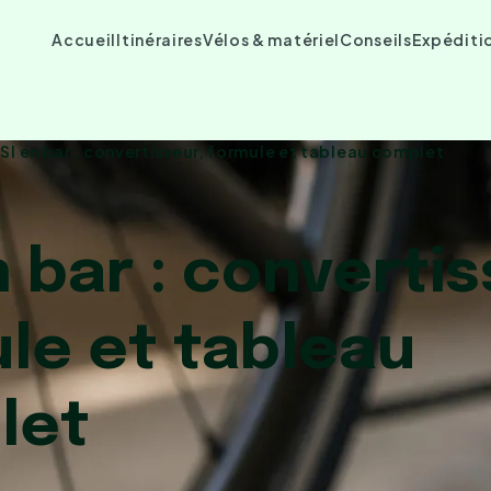
Accueil
Itinéraires
Vélos & matériel
Conseils
Expéditi
SI en bar : convertisseur, formule et tableau complet
n bar : convertis
le et tableau
let