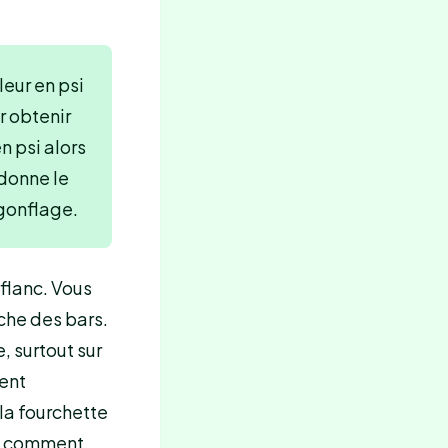
aleur en psi
r obtenir
n psi alors
donne le
 gonflage.
 flanc. Vous
fiche des bars.
, surtout sur
ent
 la fourchette
ci comment