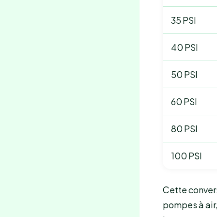
35 PSI
40 PSI
50 PSI
60 PSI
80 PSI
100 PSI
Cette convers
pompes à air