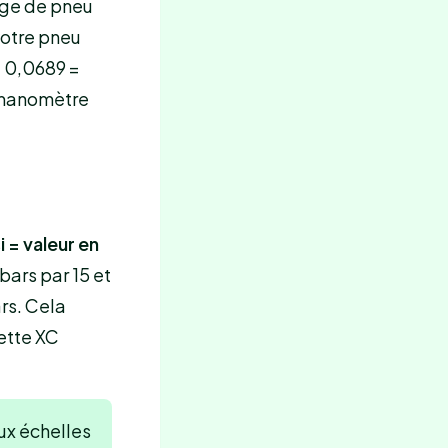
lage de pneu
votre pneu
× 0,0689 =
à manomètre
i = valeur en
 bars par 15 et
ars. Cela
hette XC
ux échelles