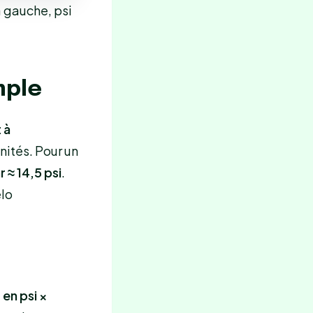
à gauche, psi
mple
 à
unités. Pour un
r ≈ 14,5 psi
.
élo
 en psi ×