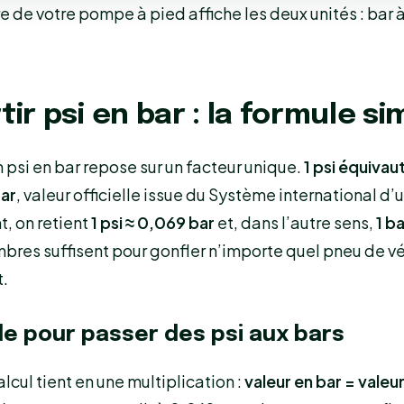
de votre pompe à pied affiche les deux unités : bar 
ir psi en bar : la formule si
 psi en bar repose sur un facteur unique.
1 psi équivaut
ar
, valeur officielle issue du Système international d’
, on retient
1 psi ≈ 0,069 bar
et, dans l’autre sens,
1 ba
bres suffisent pour gonfler n’importe quel pneu de v
.
le pour passer des psi aux bars
lcul tient en une multiplication :
valeur en bar = valeur