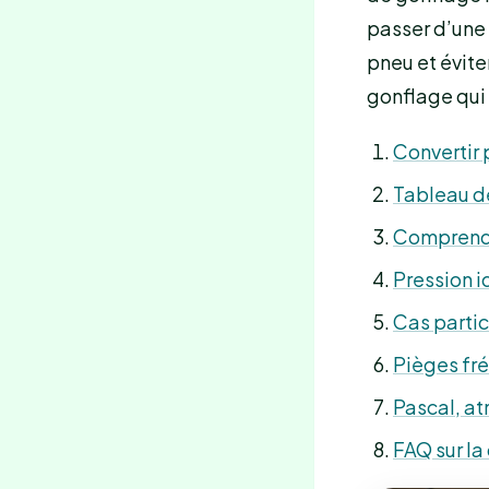
passer d’une 
pneu et évit
gonflage qui 
Convertir 
Tableau de
Comprendre
Pression i
Cas partic
Pièges fr
Pascal, at
FAQ sur la