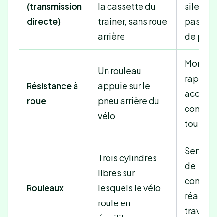
(transmission
la cassette du
silencie
directe)
trainer, sans roue
pas d’u
arrière
de pne
Montag
Un rouleau
rapide, 
Résistance à
appuie sur le
accessi
roue
pneu arrière du
compat
vélo
tout vél
Sensati
Trois cylindres
de
libres sur
conduit
Rouleaux
lesquels le vélo
réaliste
roule en
travail 