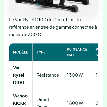
Le Van Rysel D100 de Decathlon : la
référence en entrée de gamme connectée à
moins de 300 €
PUISSANCE
PENT
MODÈLE
TYPE
MAX
SIMUL
Van
Rysel
Résistance
1 300 W
10 %
D100
Wahoo
Direct
KICKR
1 800 W
20 %
Drive