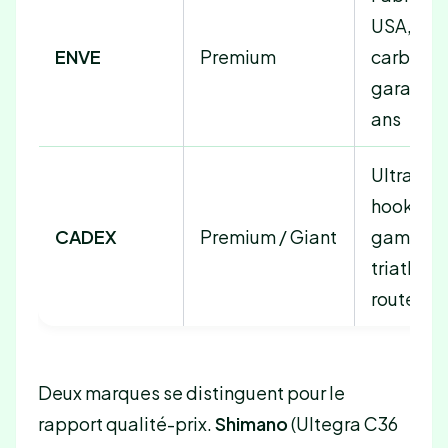
USA, tou
ENVE
Premium
carbone,
garantie
ans
Ultra-lég
hookless
CADEX
Premium / Giant
gamme
triathlon
route
Deux marques se distinguent pour le
rapport qualité-prix.
Shimano
(Ultegra C36