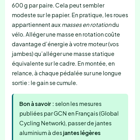
600 g par paire. Cela peut sembler
modeste sur le papier. En pratique, les roues
appartiennent aux
masses en rotation
du
vélo. Alléger une masse en rotation coûte
davantage d’énergie à votre moteur (vos
jambes) qu’alléger une masse statique
équivalente sur le cadre. En montée, en
relance, à chaque pédalée sur une longue
sortie : le gain se cumule.
Bon à savoir :
selon les mesures
publiées par GCN en Français (Global
Cycling Network), passer de jantes
aluminium à des
jantes légères