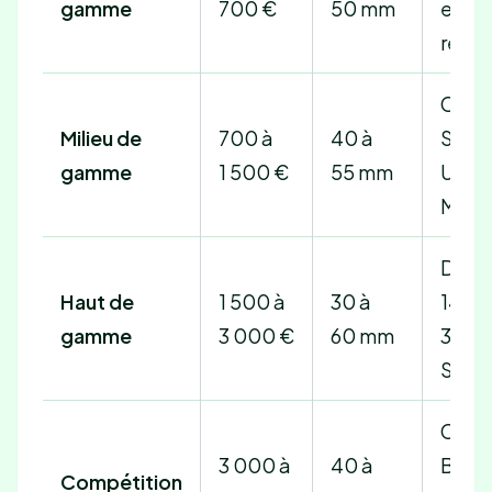
gamme
700 €
50 mm
entra
régul
Cyclo
Milieu de
700 à
40 à
Shim
gamme
1 500 €
55 mm
Ulteg
Mavi
DT S
Haut de
1 500 à
30 à
1400,
gamme
3 000 €
60 mm
303,
SES 3
Camp
3 000 à
40 à
Bora,
Compétition