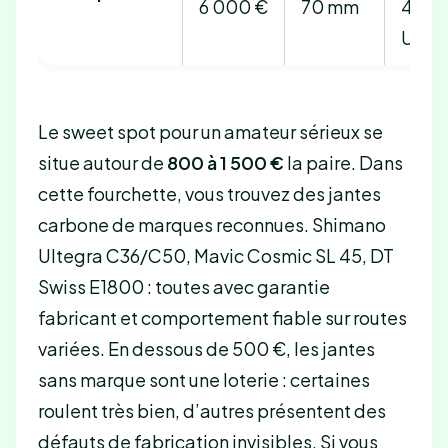
6 000 €
70 mm
454,
Ultra
Le sweet spot pour un amateur sérieux se
situe autour de
800 à 1 500 €
la paire. Dans
cette fourchette, vous trouvez des jantes
carbone de marques reconnues. Shimano
Ultegra C36/C50, Mavic Cosmic SL 45, DT
Swiss E1800 : toutes avec garantie
fabricant et comportement fiable sur routes
variées. En dessous de 500 €, les jantes
sans marque sont une loterie : certaines
roulent très bien, d’autres présentent des
défauts de fabrication invisibles. Si vous