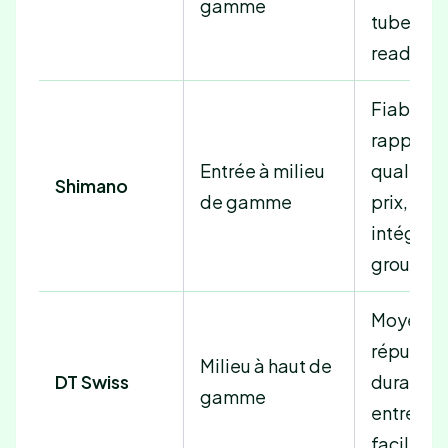
gamme
tubeless
ready
Fiabilité,
rapport
Entrée à milieu
qualité-
Shimano
de gamme
prix,
intégrat
groupe
Moyeux
réputés,
Milieu à haut de
DT Swiss
durabilit
gamme
entretie
facile