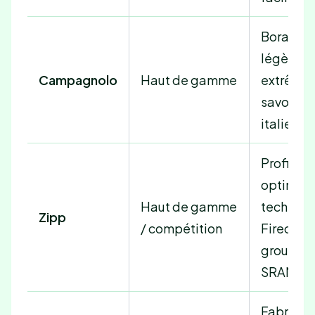
Bora Ultr
légèreté
Campagnolo
Haut de gamme
extrême,
savoir-fa
italien
Profils a
optimisé
Haut de gamme
technolo
Zipp
/ compétition
Firecrest
groupe
SRAM
Fabricat