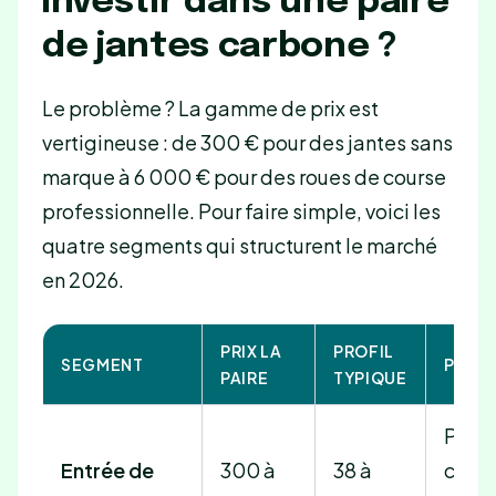
investir dans une paire
de jantes carbone ?
Le problème ? La gamme de prix est
vertigineuse : de 300 € pour des jantes sans
marque à 6 000 € pour des roues de course
professionnelle. Pour faire simple, voici les
quatre segments qui structurent le marché
en 2026.
PRIX LA
PROFIL
SEGMENT
POUR 
PAIRE
TYPIQUE
Premi
Entrée de
300 à
38 à
carb