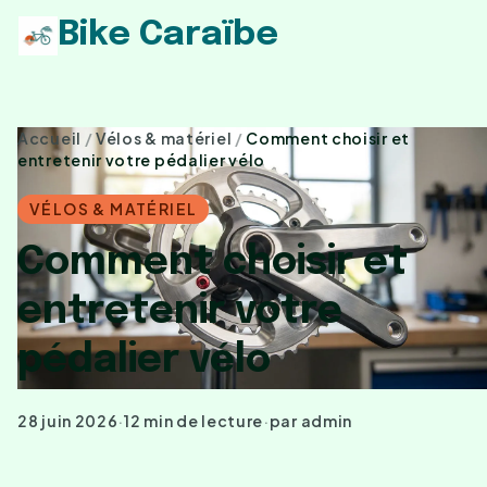
Bike Caraïbe
Accueil
/
Vélos & matériel
/
Comment choisir et
entretenir votre pédalier vélo
VÉLOS & MATÉRIEL
Comment choisir et
entretenir votre
pédalier vélo
28 juin 2026
·
12 min de lecture
·
par admin