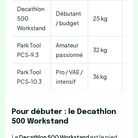
Decathlon
Débutant
500
25 kg
3,5 
/ budget
Workstand
Park Tool
Amateur
32 kg
5,4
PCS-9.3
passionné
Park Tool
Pro / VAE /
36 kg
6,4 
PCS-10.3
intensif
Pour débuter : le Decathlon
500 Workstand
Le
Decathlon 500 Workstand
est le pied