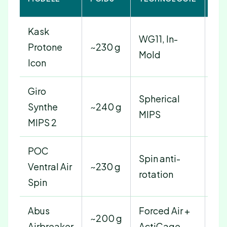
IND
Kask
WG11, In-
25
Protone
~230 g
Mold
28
Icon
Giro
Spherical
20
Synthe
~240 g
MIPS
22
MIPS 2
POC
Spin anti-
22
Ventral Air
~230 g
rotation
27
Spin
Abus
Forced Air +
17
~200 g
Airbreaker
ActiCage
24