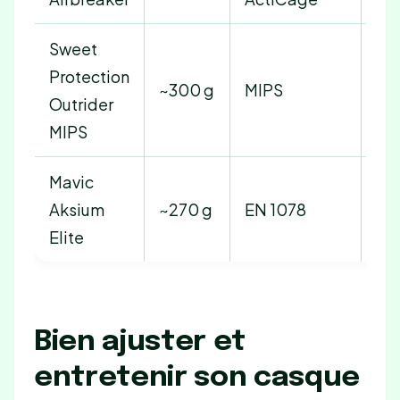
Sweet
Protection
15
~300 g
MIPS
Outrider
18
MIPS
Mavic
Aksium
~270 g
EN 1078
~8
Elite
Bien ajuster et
entretenir son casque