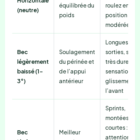
Horizontale
équilibrée du
roulez en
(neutre)
poids
position
modérée
Longues
Bec
Soulagement
sorties, selle
légèrement
du périnée et
très dure,
baissé (1-
de l’appui
sensation de
3°)
antérieur
glissement v
l’avant
Sprints,
montées
courtes :
Bec
Meilleur
attention au