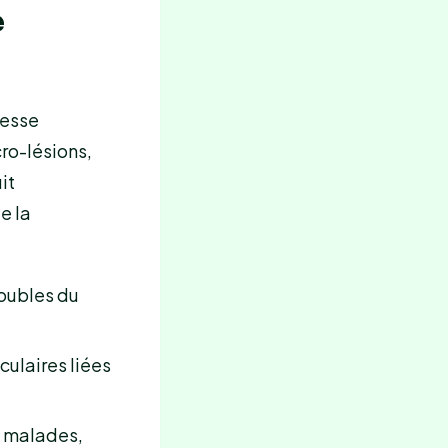
e
resse
cro-lésions,
it
e la
roubles du
culaires liées
s malades,