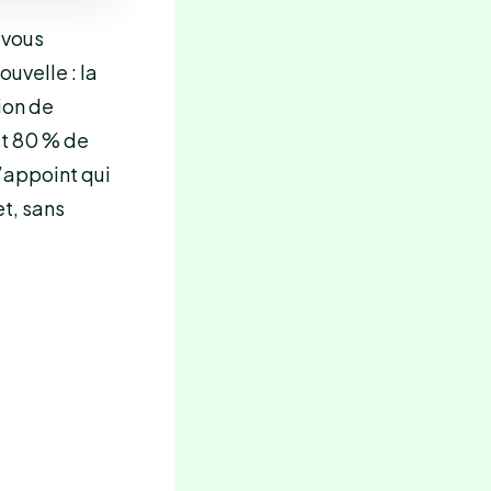
 vous
uvelle : la
tion de
st 80 % de
’appoint qui
et, sans