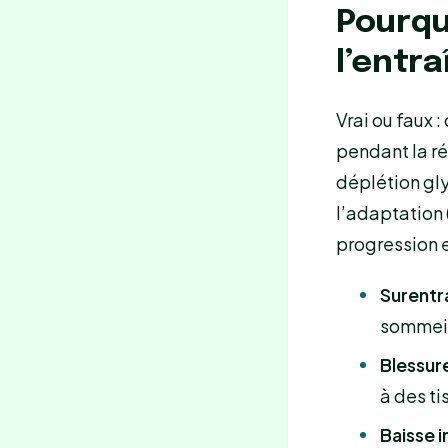
Pourqu
l’entr
Vrai ou faux 
pendant la ré
déplétion gly
l’adaptation
progression e
Surentr
sommeil
Blessur
à des ti
Baisse 