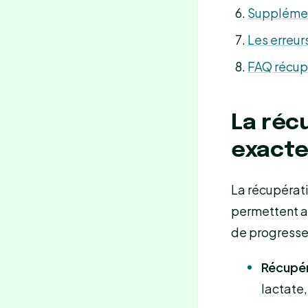
Supplément
Les erreur
FAQ récup
La réc
exact
La récupérat
permettent au
de progresse
Récupér
lactate,