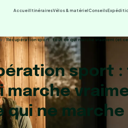
Accueil
Itinéraires
Vélos & matériel
Conseils
Expéditi
lo
/
Récupération sport : tout ce qui marche vraiment (et ce
ération sport :
i marche vraim
e qui ne marche