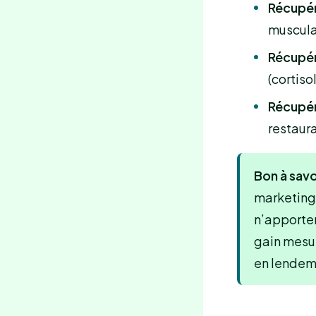
Récupér
muscula
Récupér
(cortiso
Récupér
restaura
Bon à savoi
marketing 
n’apporten
gain mesur
en lendem