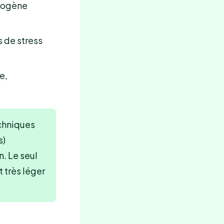
ycogène
 de stress
e,
echniques
s)
n. Le seul
t très léger