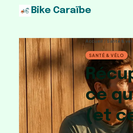
Bike Caraïbe
Accueil
/
Santé & vé
SANTÉ & VÉLO
Récup
ce qu
(et c