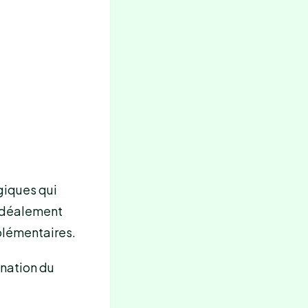
giques qui
t idéalement
plémentaires.
ination du