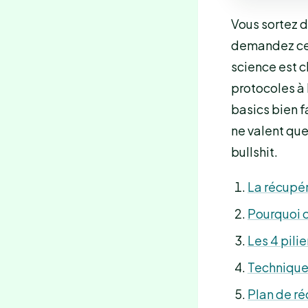
Vous sortez d
demandez ce q
science est c
protocoles à 
basics bien f
ne valent que
bullshit.
La récupér
Pourquoi c
Les 4 pili
Technique
Plan de ré