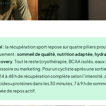
 lecture
l :
la récupération sport repose sur quatre piliers pro
quement :
sommeil de qualité, nutrition adaptée, hydra
covery
. Tout le reste (cryothérapie, BCAA isolés, eaux
ssoire ou marketing. Pour un cycliste après une sorti
4 à 48 h de récupération complète selon l’intensité, 
cides+protéines dans les 30 minutes, 7 à 9 h de somme
née de repos actif.