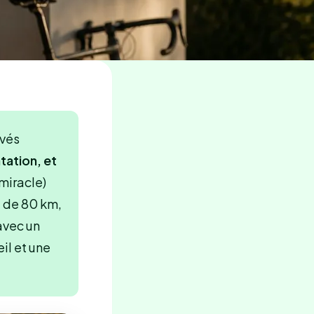
uvés
tation, et
 miracle)
e de 80 km,
avec un
il et une