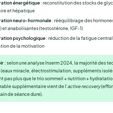
ation énergétique
: reconstitution des stocks de gl
ire et hépatique
ation neuro-hormonale
: rééquilibrage des hormones
l) et anabolisantes (testostérone, IGF-1)
ation psychologique
: réduction de la fatigue central
tion de la motivation
r :
selon une analyse Inserm 2024, la majorité des t
(eaux miracle, électrostimulation, suppléments isolé
t pas plus que le trio sommeil + nutrition + hydratatio
able supplémentaire vient de l’
active recovery
(effor
ain de séance dure).