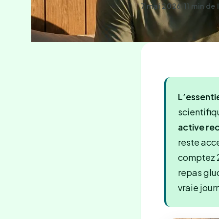
7 mai 2026
·
11 min de
L’essentie
scientifi
active re
reste acce
comptez 2
repas glu
vraie jour