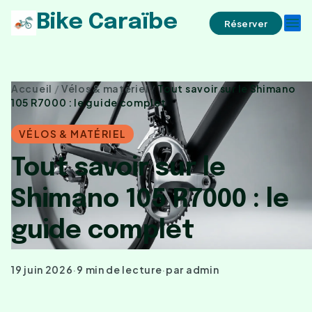
Bike Caraïbe
menu
Réserver
Accueil
/
Vélos & matériel
/
Tout savoir sur le Shimano
105 R7000 : le guide complet
VÉLOS & MATÉRIEL
Tout savoir sur le
Shimano 105 R7000 : le
guide complet
19 juin 2026
·
9 min de lecture
·
par admin