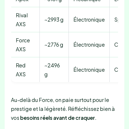
Rival
~2993 g
Électronique
Sport
AXS
Force
~2776 g
Électronique
Compé
AXS
Red
~2496
Électronique
Compé
AXS
g
Au-delà du Force, on paie surtout pour le
prestige et la légèreté. Réfléchissez bien à
vos
besoins réels avant de craquer
.