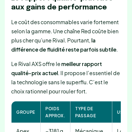
aux gains de performance
Le coût des consommables varie fortement
selon la gamme. Une chaîne Red coûte bien
plus cher qu’une Rival. Pourtant,
la
différence de fluidité reste parfois subtile
.
Le Rival AXS offre le
meilleur rapport
qualité-prix actuel
. Il propose l’essentiel de
la technologie sans le superflu. C’est le
choix rationnel pour rouler fort.
POIDS
TYPE DE
GROUPE
USAGE
APPROX.
PASSAGE
Apex
~3181 g
Mécanique
Loisir