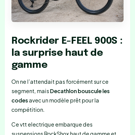
Rockrider E-FEEL 900S :
la surprise haut de
gamme
On ne l’attendait pas forcément sur ce
segment, mais
Decathlon bouscule les
codes
avec un modèle prêt pour la
compétition.
Ce vtt electrique embarque des
suspensions RockShox haut de gamme et