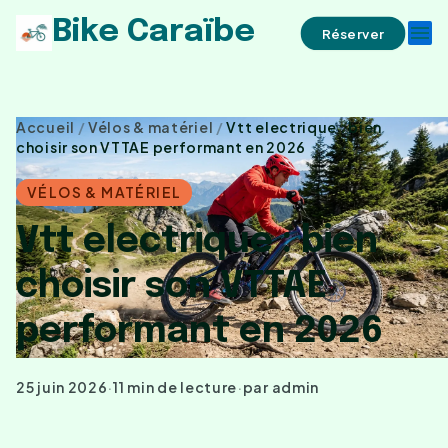
Bike Caraïbe
menu
Réserver
Accueil
/
Vélos & matériel
/
Vtt electrique : bien
choisir son VTTAE performant en 2026
VÉLOS & MATÉRIEL
Vtt electrique : bien
choisir son VTTAE
performant en 2026
25 juin 2026
·
11 min de lecture
·
par admin